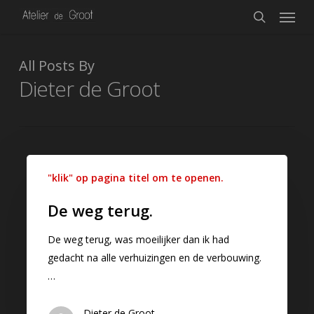
Menu
Skip
to
search
main
content
All Posts By
Dieter de Groot
"klik" op pagina titel om te openen.
De weg terug.
De weg terug, was moeilijker dan ik had
gedacht na alle verhuizingen en de verbouwing.
…
Dieter de Groot