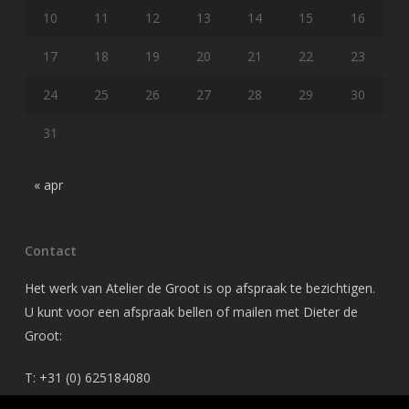
10
11
12
13
14
15
16
17
18
19
20
21
22
23
24
25
26
27
28
29
30
31
« apr
Contact
Het werk van Atelier de Groot is op afspraak te bezichtigen.
U kunt voor een afspraak bellen of mailen met Dieter de
Groot:
T: +31 (0) 625184080
M: dieterdegroot@gmail.com