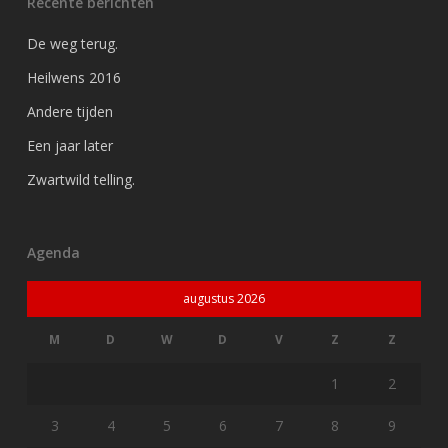
Recente berichten
De weg terug.
Heilwens 2016
Andere tijden
Een jaar later
Zwartwild telling.
Agenda
augustus 2026
M
D
W
D
V
Z
Z
1
2
3
4
5
6
7
8
9