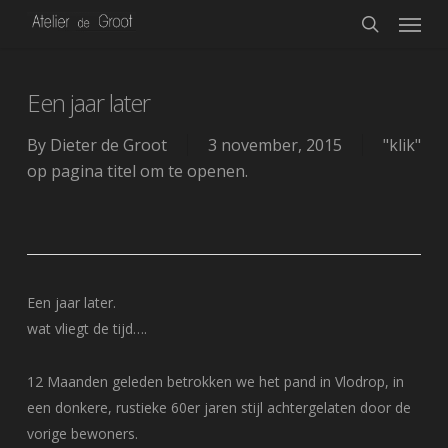
Menu
Skip
to
search
main
content
Een jaar later
By
Dieter de Groot
3 november, 2015
"klik"
op pagina titel om te openen.
Een jaar later.
wat vliegt de tijd….
12 Maanden geleden betrokken we het pand in Vlodrop, in
een donkere, rustieke 60er jaren stijl achtergelaten door de
vorige bewoners.