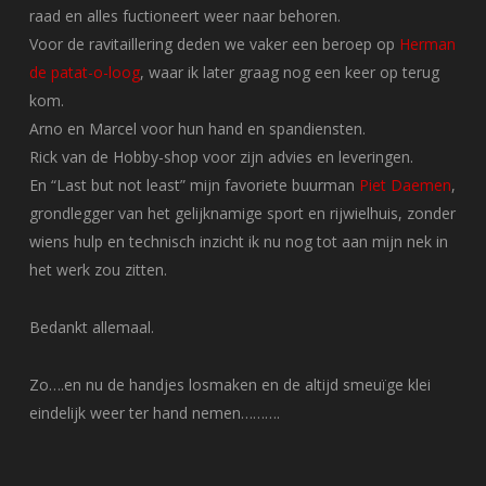
raad en alles fuctioneert weer naar behoren.
Voor de ravitaillering deden we vaker een beroep op
Herman
de patat-o-loog
, waar ik later graag nog een keer op terug
kom.
Arno en Marcel voor hun hand en spandiensten.
Rick van de Hobby-shop voor zijn advies en leveringen.
En “Last but not least” mijn favoriete buurman
Piet Daemen
,
grondlegger van het gelijknamige sport en rijwielhuis, zonder
wiens hulp en technisch inzicht ik nu nog tot aan mijn nek in
het werk zou zitten.
Bedankt allemaal.
Zo….en nu de handjes losmaken en de altijd smeuïge klei
eindelijk weer ter hand nemen……….