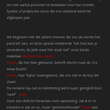
om een aantal personen te bedanken voor hun morele,
fysieke of praktische steun die ons verleend werd het
afgelopen jaar.
We beginnen met die zekere meneer die ons als eerste het
pand liet zien, en deze spreuk ventileerde “het huis kan je
veranderen, de plek waar het staat niet” onze lokale
makelaar
dhr.Biermans senior
.
Dorus
, die het hele gebeuren, betreft electro naar de 21e
eeuw bracht.
Pieter
, mijn “bijna” naamgenoot, die ons niet in de kou liet
staan.
De reclame lay-out en belettering werd super geregeld door
“neef”
John
.
Door een defecte keramiek-oven aansturing zat ik in 1e
instantie in zak en as, maar “geheelonthouder”
Frank
wist