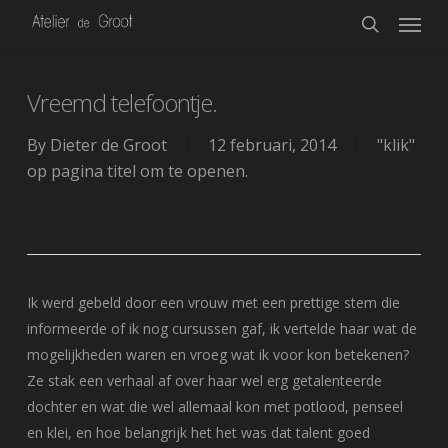
Menu
Skip
to
search
main
content
Vreemd telefoontje.
By
Dieter de Groot
12 februari, 2014
"klik"
op pagina titel om te openen.
Ik werd gebeld door een vrouw met een prettige stem die
informeerde of ik nog cursussen gaf, ik vertelde haar wat de
mogelijkheden waren en vroeg wat ik voor kon betekenen?
Ze stak een verhaal af over haar wel erg getalenteerde
dochter en wat die wel allemaal kon met potlood, penseel
en klei, en hoe belangrijk het het was dat talent goed