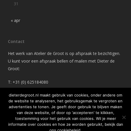
31
« apr
Contact
Het werk van Atelier de Groot is op afspraak te bezichtigen.
U kunt voor een afspraak bellen of mailen met Dieter de
Groot:
T: +31 (0) 625184080
M: dieterdegroot@gmail.com
dieterdegroot.nl maakt gebruik van cookies, onder andere om
de website te analyseren, het gebruiksgemak te vergroten en
advertenties te tonen. Je geeft door gebruik te blijven maken
van deze website, of door op 'accepteren' te klikken,
toestemming voor het gebruik van cookies. Wil je meer
© 2026 Atelier de Groot.
informatie over cookies en hoe ze worden gebruikt, bekijk dan
ons cookiebeleid.