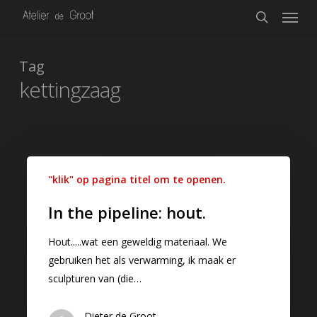
Menu
Skip
to
search
main
content
Tag
kettingzaag
"klik" op pagina titel om te openen.
In the pipeline: hout.
Hout.....wat een geweldig materiaal. We
gebruiken het als verwarming, ik maak er
sculpturen van (die…
Dieter de Groot