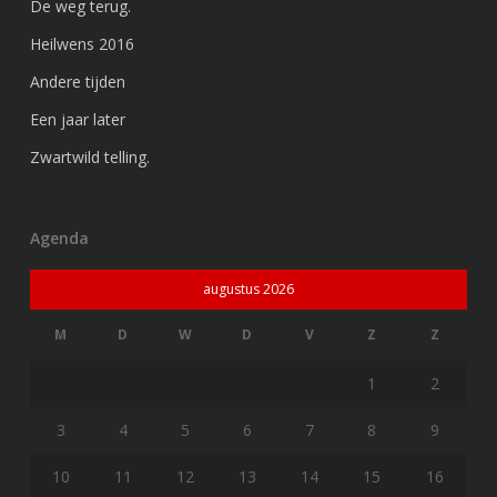
De weg terug.
Heilwens 2016
Andere tijden
Een jaar later
Zwartwild telling.
Agenda
augustus 2026
M
D
W
D
V
Z
Z
1
2
3
4
5
6
7
8
9
10
11
12
13
14
15
16