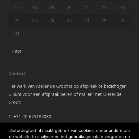
17
18
19
20
21
22
23
24
25
26
27
28
29
30
31
« apr
Contact
Het werk van Atelier de Groot is op afspraak te bezichtigen.
U kunt voor een afspraak bellen of mailen met Dieter de
Groot:
T: +31 (0) 625184080
M: dieterdegroot@gmail.com
dieterdegroot.nl maakt gebruik van cookies, onder andere om
de website te analyseren, het gebruiksgemak te vergroten en