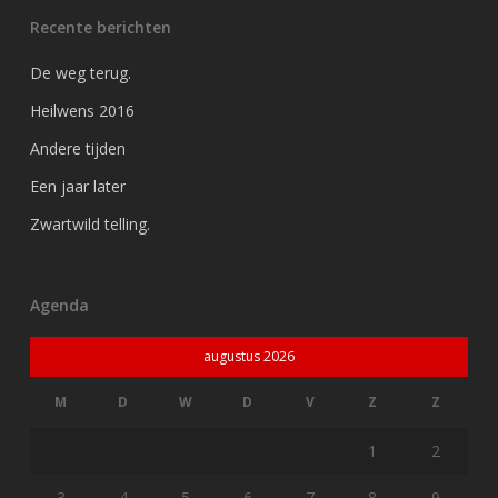
Recente berichten
De weg terug.
Heilwens 2016
Andere tijden
Een jaar later
Zwartwild telling.
Agenda
augustus 2026
M
D
W
D
V
Z
Z
1
2
3
4
5
6
7
8
9