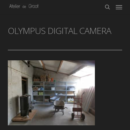
Menu
Skip
to
search
main
content
OLYMPUS DIGITAL CAMERA