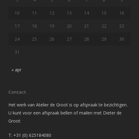
10
11
12
13
14
15
16
17
18
19
20
21
22
23
24
25
26
27
28
29
30
31
« apr
Contact
Het werk van Atelier de Groot is op afspraak te bezichtigen.
U kunt voor een afspraak bellen of mailen met Dieter de
Groot:
T: +31 (0) 625184080