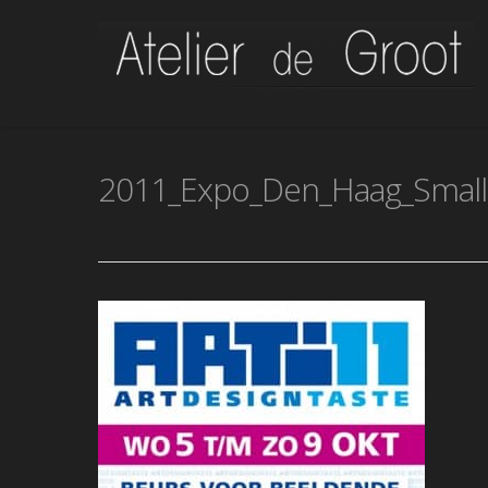
Skip
to
main
content
2011_Expo_Den_Haag_Small