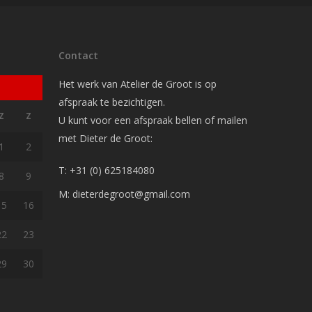
Contact
Het werk van Atelier de Groot is op
afspraak te bezichtigen.
Z
Z
U kunt voor een afspraak bellen of mailen
met Dieter de Groot:
1
2
T: +31 (0) 625184080
8
9
M: dieterdegroot@gmail.com
15
16
22
23
29
30