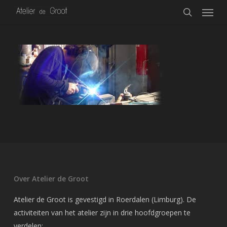
Menu
Skip
to
search
main
content
Over Atelier de Groot
Atelier de Groot is gevestigd in Roerdalen (Limburg). De
activiteiten van het atelier zijn in drie hoofdgroepen te
verdelen: