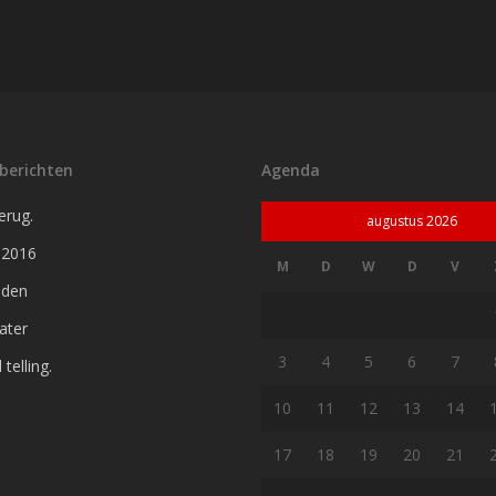
berichten
Agenda
erug.
augustus 2026
 2016
M
D
W
D
V
jden
later
3
4
5
6
7
telling.
10
11
12
13
14
17
18
19
20
21