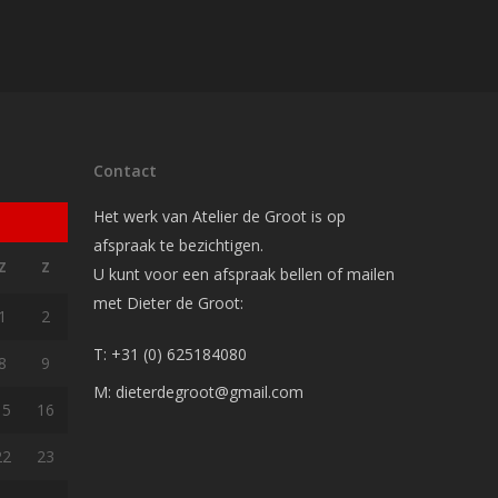
Contact
Het werk van Atelier de Groot is op
afspraak te bezichtigen.
Z
Z
U kunt voor een afspraak bellen of mailen
met Dieter de Groot:
1
2
T: +31 (0) 625184080
8
9
M: dieterdegroot@gmail.com
15
16
22
23